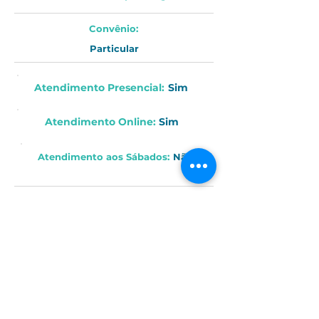
Convênio:
Particular
Atendimento Presencial:
Sim
Atendimento Online
:
Sim
Atendimento aos
Sábados
:
Não
Endereço:
Rua Capitão José Leme, 560 - Centro, Itapetininga - SP, Brasi