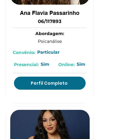
Ana Flavia Passarinho
06/117893
Abordagem:
Psicanálise
Particular
Convênio:
Sim
Sim
Presencial:
Online:
Perfil Completo
(15) 9 8187-0587