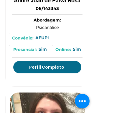
André João de Paiva Rosa
06/143343
Abordagem:
Psicanálise
AFUPI
Convênio:
Sim
Sim
Presencial:
Online:
Perfil Completo
(15) 9 9782-8263