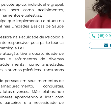
sicoterápico, individual e grupal, 
tes, bem como acolhimentos, 
inhamentos e palestras.
quipe que implementou e atuou no 
 nas Unidades Básicas de Saúde 
(15) 9
rofessora na Faculdade de Psicologia 
te responsável pela parte teórica 
atologia I e II.
e atuação, tive a oportunidade de 
as e sofrimentos de diversas 
aúde mental, como ansiedades, 
, sintomas psicóticos, transtornos 
s de pessoas em seus momentos de 
madurecimento, conquistas, 
, lutos diversos... Mães elaborando 
lheres aprendendo a lidar com 
s parceiros e a necessidade de 