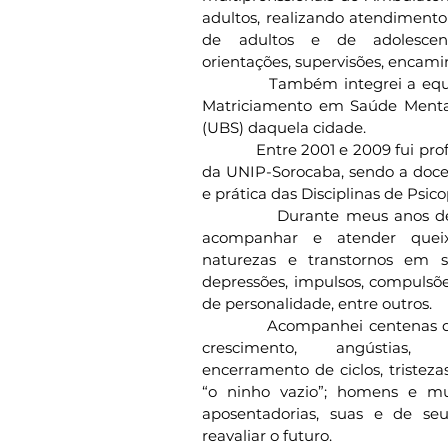
adultos, realizando atendimento p
de adultos e de adolescen
orientações, supervisões, encam
            Também integrei a e
Matriciamento em Saúde Mental
(UBS) daquela cidade.
            Entre 2001 e 2009 fui p
da UNIP-Sorocaba, sendo a docen
e prática das Disciplinas de Psicop
            Durante meus anos d
acompanhar e atender queix
naturezas e transtornos em s
depressões, impulsos, compulsões
de personalidade, entre outros.
            Acompanhei centena
crescimento, angústias, a
encerramento de ciclos, tristezas
“o ninho vazio”; homens e mu
aposentadorias, suas e de seu
reavaliar o futuro.