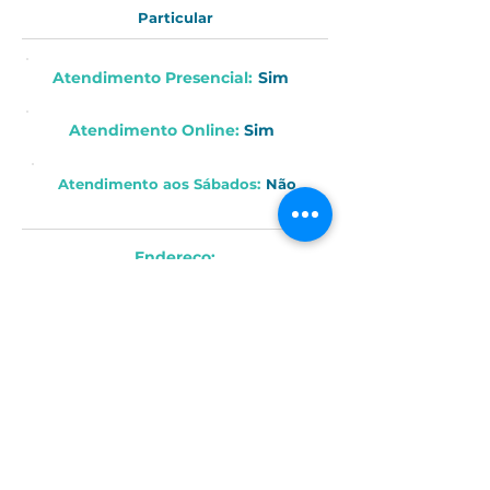
Particular
Atendimento Presencial:
Sim
Atendimento Online
:
Sim
Atendimento aos
Sábados
:
Não
Endereço:
Avenida Darcí Viêira, 1904 - Centro, Itapetininga - SP, Brasil