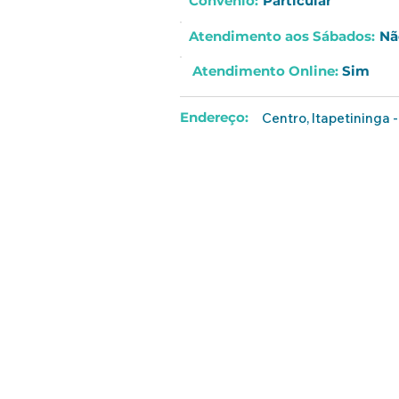
Convênio:
Particular
Atendimento aos
Sábados
:
Nã
Atendimento Online
:
Sim
Endereço:
Centro, Itapetininga - 