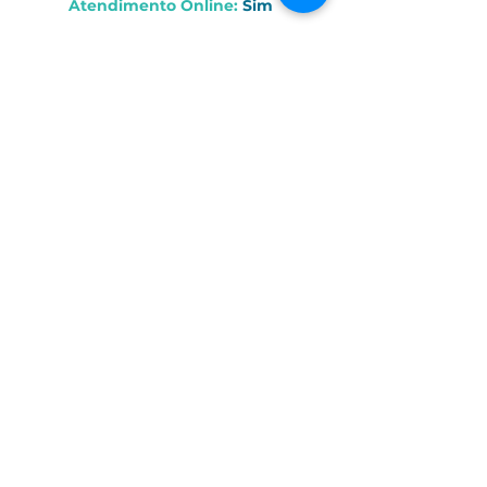
Atendimento Online
:
Sim
Atendimento aos
Sábados
:
Não
Endereço:
Rua Domingos José Viêira, 1621 - Centro, Itapetininga - SP, Bra