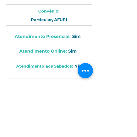
Convênio:
Particular, AFUPI
Atendimento Presencial:
Sim
Atendimento Online
:
Sim
Atendimento aos
Sábados
:
Não
Endereço:
R. Cel. Fernando Prestes, 156 - Centro, Itapetininga - SP, 1820