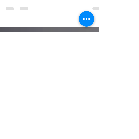
Concentração
A ansiedade é uma resposta natural do corpo
a situações percebidas como ameaçadoras.
No entanto, quando se torna crônica ou
excessiva,...